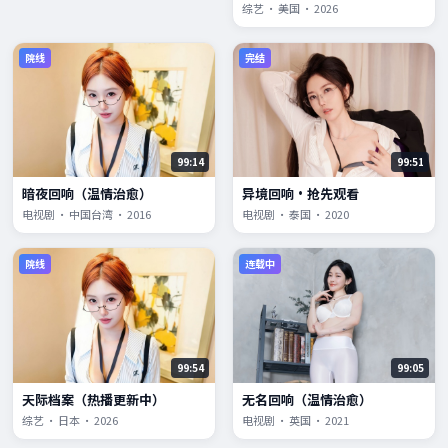
综艺 · 美国 · 2026
院线
完结
99:14
99:51
暗夜回响（温情治愈）
异境回响·抢先观看
电视剧 · 中国台湾 · 2016
电视剧 · 泰国 · 2020
院线
连载中
99:54
99:05
天际档案（热播更新中）
无名回响（温情治愈）
综艺 · 日本 · 2026
电视剧 · 英国 · 2021