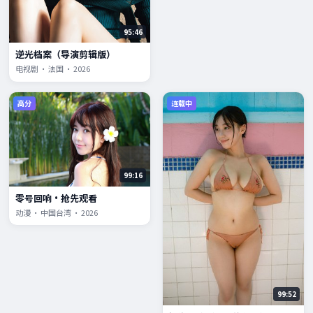
95:46
逆光档案（导演剪辑版）
电视剧 · 法国 · 2026
高分
连载中
99:16
零号回响·抢先观看
动漫 · 中国台湾 · 2026
99:52