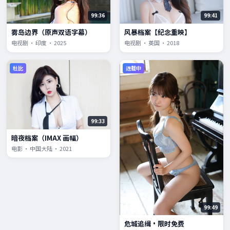
99:36
99:41
雾岛边界（原声双语字幕）
风暴档案【纪念重映】
电视剧 · 印度 · 2025
电视剧 · 英国 · 2018
杜比
连载中
99:33
暗夜档案（IMAX 画幅）
电影 · 中国大陆 · 2021
99:49
危城追缉·限时免费