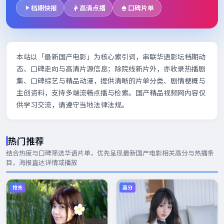
档期快报
高清点播
口碑片单
本站以「最新国产电影」为核心索引词，串联华语影坛档期动
态、口碑走向与高清片源信息；除院线新片外，亦收录热播剧
集、口碑综艺与精品动漫，提供清晰的片单分类、剧情梗概与
主创资料，支持多端流畅点播与检索。国产精品视频网内容仅
供学习交流，请遵守当地法律法规。
热门推荐
结合热度与口碑筛选华语片单，优先呈现
最新国产电影
相关高分与热播条
目，海报直达详情或播放
抢先
高分