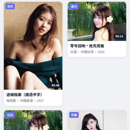
抢先
高分
99:16
零号回响·抢先观看
动漫 · 中国台湾 · 2026
99:46
迷城档案（国语中字）
电视剧 · 中国香港 · 2017
杜比
热播