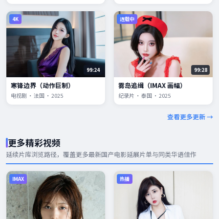
4K
连载中
99:24
99:28
寒锋边界（动作巨制）
雾岛追缉（IMAX 画幅）
电视剧 · 法国 · 2025
纪录片 · 泰国 · 2025
查看更多更新 →
更多精彩视频
延续片库浏览路径，覆盖更多
最新国产电影
延展片单与同类华语佳作
IMAX
热播