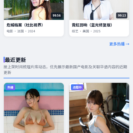
99:56
99:13
危城档案（杜比视界）
霓虹回响（蓝光修复版）
电影 · 法国 · 2024
综艺 · 美国 · 2025
更多热播 →
最近更新
按上架时间梳理片库动态，优先展示
最新国产电影
及关联华语内容的近期
更新
热播
连载中