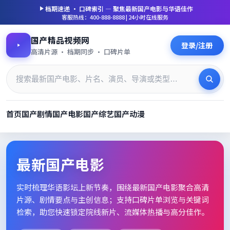
档期速递 · 口碑索引 — 聚焦
最新国产电影
与华语佳作
客服热线：400-888-8888 | 24小时在线服务
国产精品视频网
登录/注册
高清片源 · 档期同步 · 口碑片单
首页
国产剧情
国产电影
国产综艺
国产动漫
最新国产电影_高清片单档期速
最新国产电影
实时梳理华语影坛上新节奏，围绕
最新国产电影
聚合高清
片源、剧情要点与主创信息；支持口碑片单浏览与关键词
检索，助您快速锁定院线新片、流媒体热播与高分佳作。