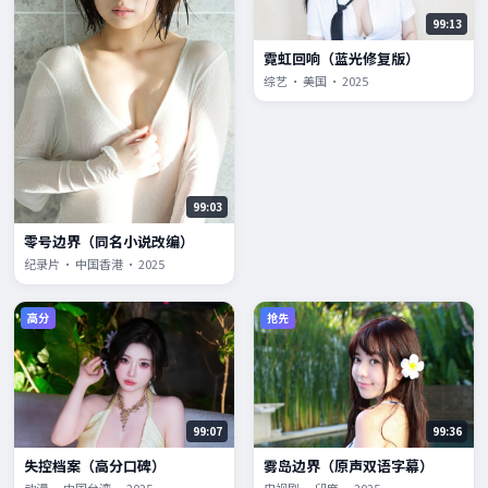
99:13
霓虹回响（蓝光修复版）
综艺 · 美国 · 2025
99:03
零号边界（同名小说改编）
纪录片 · 中国香港 · 2025
高分
抢先
99:07
99:36
失控档案（高分口碑）
雾岛边界（原声双语字幕）