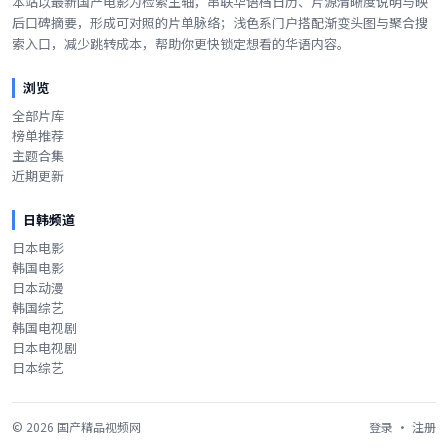
本站以最新国产电影为检索主轴，串联华语档日历、片源清晰度说明与映
后口碑摘要，形成可对照的片单脉络；浅色系门户搭配渐变头图与聚合搜
索入口，减少跳转成本，帮助你更快锁定想看的华语内容。
浏览
全部片库
榜单推荐
主题合集
近期更新
日韩频道
日本电影
韩国电影
日本动漫
韩国综艺
韩国电视剧
日本电视剧
日本综艺
©
2026
国产精品视频网
登录
·
注册